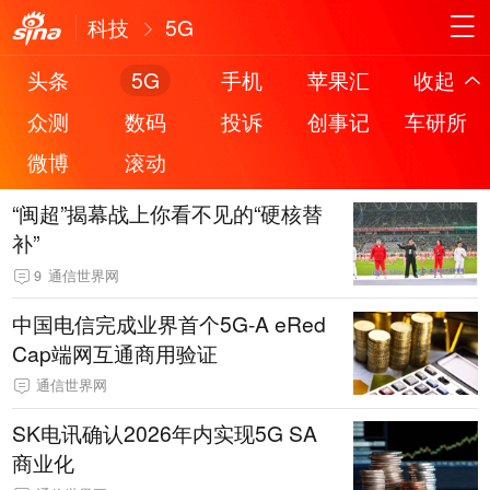
科技
5G
头条
5G
手机
苹果汇
收起
众测
数码
投诉
创事记
车研所
微博
滚动
“闽超”揭幕战上你看不见的“硬核替
补”
9
通信世界网
中国电信完成业界首个5G-A eRed
Cap端网互通商用验证
通信世界网
SK电讯确认2026年内实现5G SA
商业化