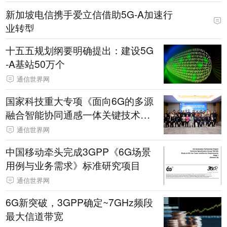
新加坡电信携手爱立信借助5G-A加速行
业转型
十五五规划纲要明确提出：建设5G
-A基站50万个
通信世界网
国家科技重大专项《面向6G的多源
融合智能协同通感一体关键技术研
究与认证》项目研讨会在南通召开
通信世界网
中国移动牵头完成3GPP《6G场景
用例与业务需求》标准研究项目
通信世界网
6G新突破，3GPP确定~7GHz频段
最大信道带宽