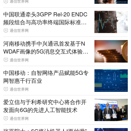
通信世界网
中国联通牵头3GPP Rel-20 ENDC
频段组合与高功率终端国际标准项
目成功立项
通信世界网
河南移动携手中兴通讯首发基于N
WDAF画像的5G消息交互式体验创
新试点
通信世界网
中国移动：自智网络产品赋能5G专
网智惠千行百业
通信世界网
爱立信与于利希研究中心将合作开
发面向6G的先进人工智能技术
通信世界网