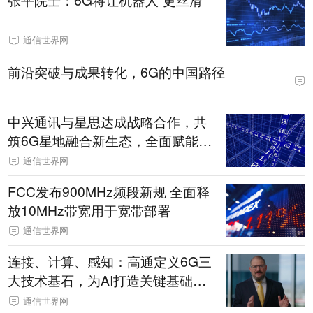
张平院士：6G将让机器人“更丝滑”
通信世界网
前沿突破与成果转化，6G的中国路径
中兴通讯与星思达成战略合作，共
筑6G星地融合新生态，全面赋能卫
星互联网新时代
通信世界网
FCC发布900MHz频段新规 全面释
放10MHz带宽用于宽带部署
通信世界网
连接、计算、感知：高通定义6G三
大技术基石，为AI打造关键基础设
施
通信世界网